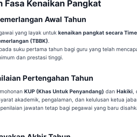
n Fasa Kenaikan Pangkat
cemerlangan Awal Tahun
gawai yang layak untuk
kenaikan pangkat secara Tim
emerlangan (TBBK)
.
pada suku pertama tahun bagi guru yang telah mencap
imum dan prestasi tinggi.
nilaian Pertengahan Tahun
ermohonan
KUP (Khas Untuk Penyandang)
dan
Hakiki
,
yarat akademik, pengalaman, dan kelulusan ketua jaba
k penilaian jawatan tetap bagi pegawai yang baru disah
layakan Akhir Tahun