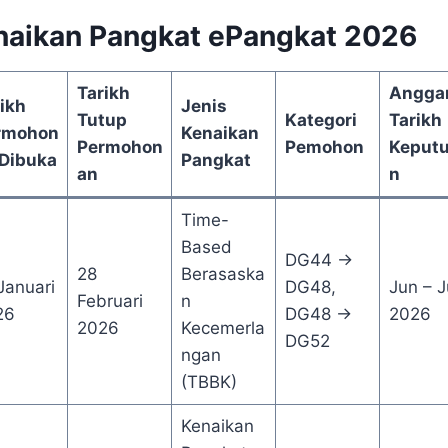
naikan Pangkat ePangkat 2026
Tarikh
Angga
ikh
Jenis
Tutup
Kategori
Tarikh
rmohon
Kenaikan
Permohon
Pemohon
Keput
 Dibuka
Pangkat
an
n
Time-
Based
DG44 →
28
Berasaska
Januari
DG48,
Jun – J
Februari
n
26
DG48 →
2026
2026
Kecemerla
DG52
ngan
(TBBK)
Kenaikan