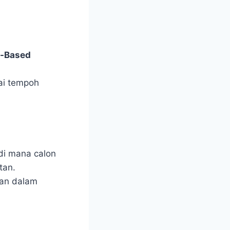
e-Based
ai tempoh
 di mana calon
tan.
kan dalam