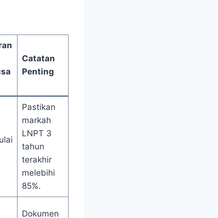
ran
Catatan
usa
Penting
Pastikan
markah
LNPT 3
ulai
tahun
terakhir
melebihi
85%.
Dokumen