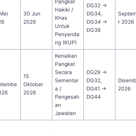
Pangkat
DG32 →
Hakiki /
Mei
30 Jun
DG34,
Septe
Khas
26
2026
DG34 →
r 2026
Untuk
DG38
Penyanda
ng (KUP)
Kenaikan
Pangkat
Secara
DG29 →
15
Sementar
DG32,
Disemb
ptembe
Oktober
a /
DG41 →
2026
026
2026
Pengesah
DG44
an
Jawatan