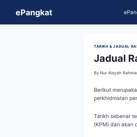
Skip
ePangkat
to
ePan
content
TARIKH & JADUAL R
Jadual R
By
Nur Aisyah Rahma
Berikut merupaka
perkhidmatan pen
Tarikh sebenar t
(KPM) dan akan d