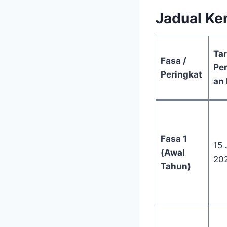
Jadual Ke
Tar
Fasa /
Pe
Peringkat
an
Fasa 1
15 
(Awal
20
Tahun)