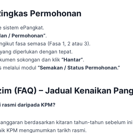
Ringkas Permohonan
 sistem ePangkat.
klan / Permohonan”
.
engikut fasa semasa (Fasa 1, 2 atau 3).
 yang diperlukan dengan tepat.
okumen sokongan dan klik
“Hantar”
.
s melalui modul
“Semakan / Status Permohonan.”
zim (FAQ) – Jadual Kenaikan Pan
ni rasmi daripada KPM?
h anggaran berdasarkan kitaran tahun-tahun sebelum in
baik KPM mengumumkan tarikh rasmi.