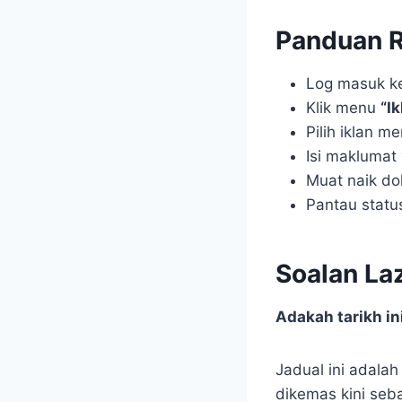
Panduan 
Log masuk ke
Klik menu
“I
Pilih iklan m
Isi maklumat
Muat naik d
Pantau statu
Soalan La
Adakah tarikh i
Jadual ini adala
dikemas kini se