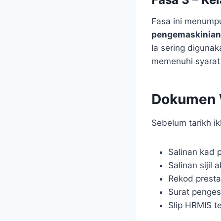
Fasa ini menum
pengemaskinian
Ia sering diguna
memenuhi syarat 
Dokumen 
Sebelum tarikh i
Salinan kad 
Salinan sijil
Rekod prestas
Surat penges
Slip HRMIS t